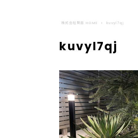
ホーム
施工事例
株式会社賢庭 HOME
>
kuvyl7qj
kuvyl7qj